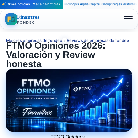
Últimas noticias
Apex Trader Funding vs Alpha Capital Group: reglas distintas para trad
Mapa de noticias
Finantres
FONDEO
Mejores empresas de fondeo
»
Reviews de empresas de fondeo
FTMO Opiniones 2026:
Valoración y Review
honesta
FTMO Opiniones