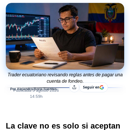
Trader ecuatoriano revisando reglas antes de pagar una
cuenta de fondeo.
Seguir en
Compartir
Por Alejandro Borja Fuentes
Publicada
5 agosto 2026
14:59h
La clave no es solo si aceptan