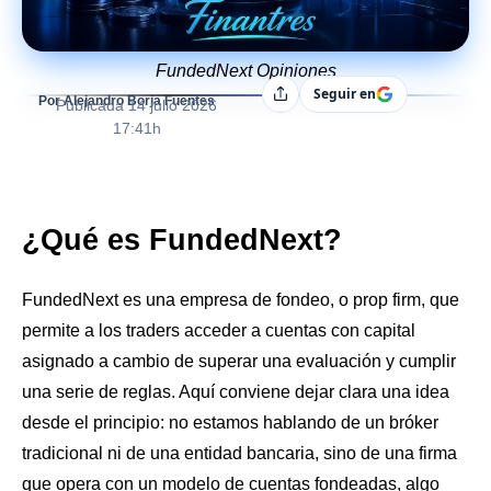
FundedNext Opiniones
Seguir en
Compartir
Por Alejandro Borja Fuentes
Publicada
14 julio 2026
17:41h
¿Qué es FundedNext?
FundedNext es una empresa de fondeo, o prop firm, que
permite a los traders acceder a cuentas con capital
asignado a cambio de superar una evaluación y cumplir
una serie de reglas. Aquí conviene dejar clara una idea
desde el principio: no estamos hablando de un bróker
tradicional ni de una entidad bancaria, sino de una firma
que opera con un modelo de cuentas fondeadas, algo