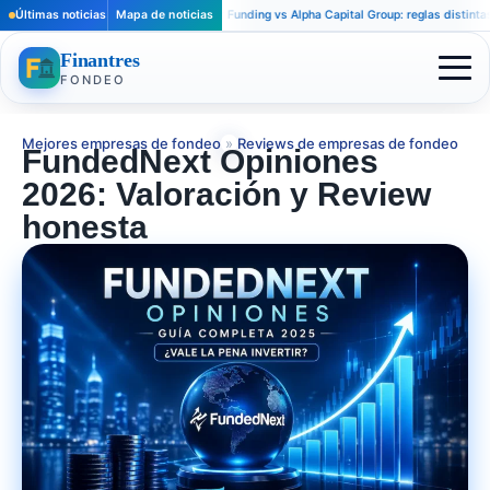
Últimas noticias
Apex Trader Funding vs Alpha Capital Group: reglas distintas para tra
Mapa de noticias
Finantres
FONDEO
Mejores empresas de fondeo
»
Reviews de empresas de fondeo
FundedNext Opiniones
2026: Valoración y Review
honesta