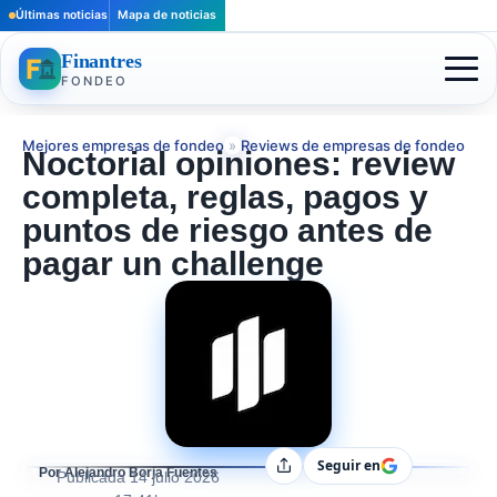
Últimas noticias
Mapa de noticias
Finantres
FONDEO
Mejores empresas de fondeo
»
Reviews de empresas de fondeo
Noctorial opiniones: review
completa, reglas, pagos y
puntos de riesgo antes de
pagar un challenge
Seguir en
Compartir
Por Alejandro Borja Fuentes
Publicada
14 julio 2026