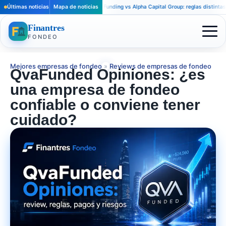
Últimas noticias
Apex Trader Funding vs Alpha Capital Group: reglas distintas para trad
Mapa de noticias
Finantres
FONDEO
Mejores empresas de fondeo
»
Reviews de empresas de fondeo
QvaFunded Opiniones: ¿es
una empresa de fondeo
confiable o conviene tener
cuidado?