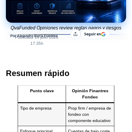
QvaFunded Opiniones review reglas pagos y riesgos
Seguir en
Compartir
Por Alejandro Borja Fuentes
Publicada
14 julio 2026
17:35h
Resumen rápido
Punto clave
Opinión Finantres
Fondeo
Tipo de empresa
Prop firm / empresa de
fondeo con
componente educativo
Enfoque principal
Cuentas de bajo coste,