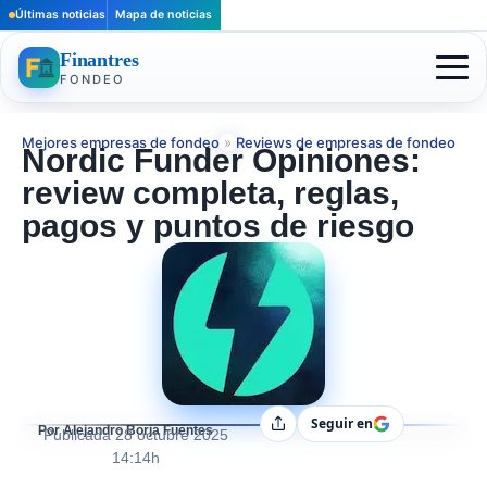
Últimas noticias
Mapa de noticias
Finantres
FONDEO
Mejores empresas de fondeo
»
Reviews de empresas de fondeo
Nordic Funder Opiniones:
review completa, reglas,
pagos y puntos de riesgo
Seguir en
Compartir
Por Alejandro Borja Fuentes
Publicada
28 octubre 2025
14:14h