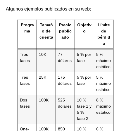
Algunos ejemplos publicados en su web:
Progra
Tamañ
Precio
Objetiv
Límite
ma
o de
public
o
de
cuenta
ado
pérdid
a
Tres
10K
77
5 % por
5 %
fases
dólares
fase
máximo
estático
Tres
25K
175
5 % por
5 %
fases
dólares
fase
máximo
estático
Dos
100K
525
10 %
8 %
fases
dólares
fase 1 y
máximo
5 %
estático
fase 2
One-
100K
850
10 %
6 %