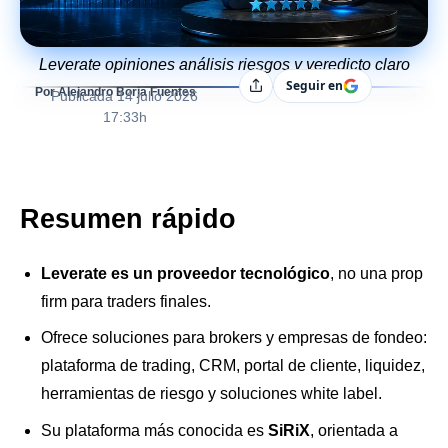
Leverate opiniones análisis riesgos y veredicto claro
Seguir en
Compartir
Por Alejandro Borja Fuentes
Publicada
14 julio 2026
17:33h
Resumen rápido
Leverate es un proveedor tecnológico
, no una prop
firm para traders finales.
Ofrece soluciones para brokers y empresas de fondeo:
plataforma de trading, CRM, portal de cliente, liquidez,
herramientas de riesgo y soluciones white label.
Su plataforma más conocida es
SiRiX
, orientada a