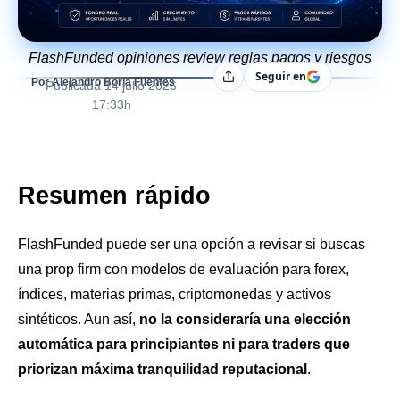
FlashFunded opiniones review reglas pagos y riesgos
Seguir en
Compartir
Por Alejandro Borja Fuentes
Publicada
14 julio 2026
17:33h
Resumen rápido
FlashFunded puede ser una opción a revisar si buscas
una prop firm con modelos de evaluación para forex,
índices, materias primas, criptomonedas y activos
sintéticos. Aun así,
no la consideraría una elección
automática para principiantes ni para traders que
priorizan máxima tranquilidad reputacional
.