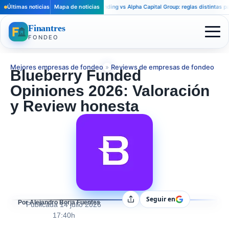
Últimas noticias
Apex Trader Funding vs Alpha Capital Group: reglas distintas para trader
Mapa de noticias
Finantres
FONDEO
Mejores empresas de fondeo
»
Reviews de empresas de fondeo
Blueberry Funded
Opiniones 2026: Valoración
y Review honesta
Seguir en
Compartir
Por Alejandro Borja Fuentes
Publicada
14 julio 2026
17:40h