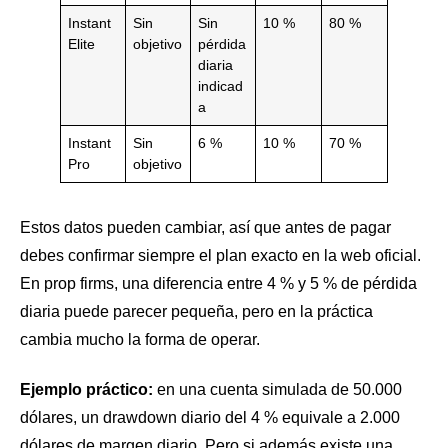
Instant
Sin
Sin
10 %
80 %
Elite
objetivo
pérdida
diaria
indicad
a
Instant
Sin
6 %
10 %
70 %
Pro
objetivo
Estos datos pueden cambiar, así que antes de pagar
debes confirmar siempre el plan exacto en la web oficial.
En prop firms, una diferencia entre 4 % y 5 % de pérdida
diaria puede parecer pequeña, pero en la práctica
cambia mucho la forma de operar.
Ejemplo práctico:
en una cuenta simulada de 50.000
dólares, un drawdown diario del 4 % equivale a 2.000
dólares de margen diario. Pero si además existe una