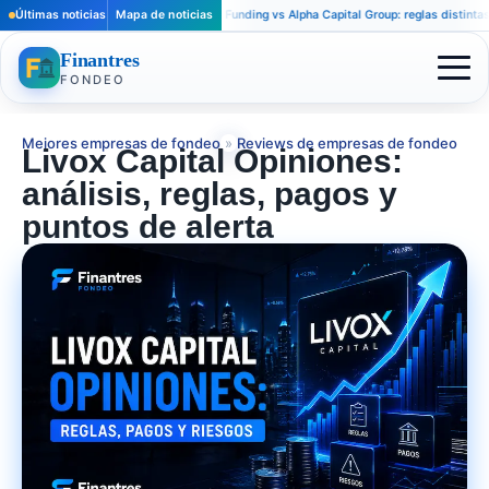
Últimas noticias
Apex Trader Funding vs Alpha Capital Group: reglas distintas para tra
Mapa de noticias
Finantres
FONDEO
Mejores empresas de fondeo
»
Reviews de empresas de fondeo
Livox Capital Opiniones:
análisis, reglas, pagos y
puntos de alerta