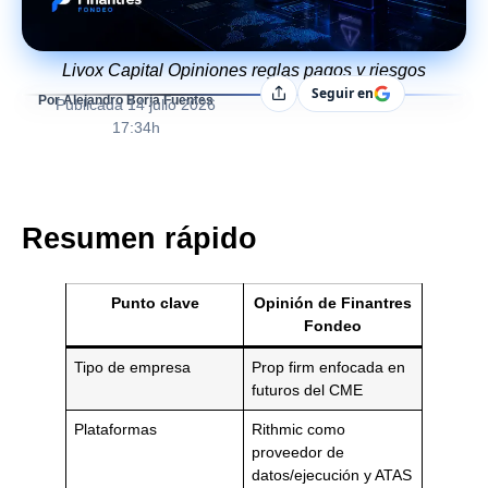
Livox Capital Opiniones reglas pagos y riesgos
Seguir en
Compartir
Por Alejandro Borja Fuentes
Publicada
14 julio 2026
17:34h
Resumen rápido
Punto clave
Opinión de Finantres
Fondeo
Tipo de empresa
Prop firm enfocada en
futuros del CME
Plataformas
Rithmic como
proveedor de
datos/ejecución y ATAS