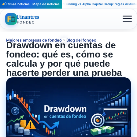
Últimas noticias
Apex Trader Funding vs Alpha Capital Group: reglas distintas para tr
Mapa de noticias
Finantres
FONDEO
Mejores empresas de fondeo
»
Blog del fondeo
Drawdown en cuentas de
fondeo: qué es, cómo se
calcula y por qué puede
hacerte perder una prueba