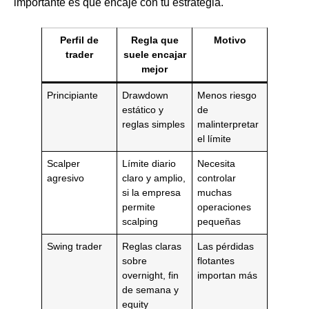
importante es que encaje con tu estrategia.
Perfil de
Regla que
Motivo
trader
suele encajar
mejor
Principiante
Drawdown
Menos riesgo
estático y
de
reglas simples
malinterpretar
el límite
Scalper
Límite diario
Necesita
agresivo
claro y amplio,
controlar
si la empresa
muchas
permite
operaciones
scalping
pequeñas
Swing trader
Reglas claras
Las pérdidas
sobre
flotantes
overnight, fin
importan más
de semana y
equity