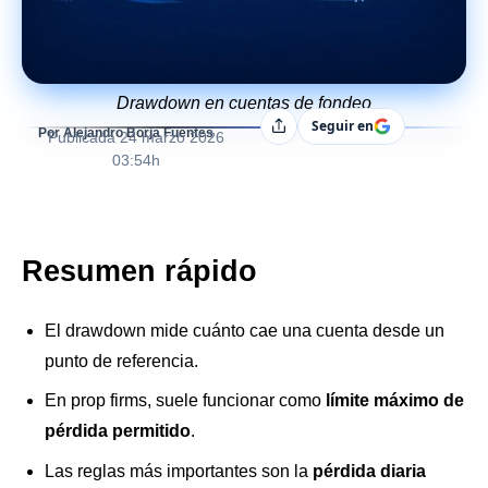
Drawdown en cuentas de fondeo
Seguir en
Compartir
Por Alejandro Borja Fuentes
Publicada
24 marzo 2026
03:54h
Resumen rápido
El drawdown mide cuánto cae una cuenta desde un
punto de referencia.
En prop firms, suele funcionar como
límite máximo de
pérdida permitido
.
Las reglas más importantes son la
pérdida diaria