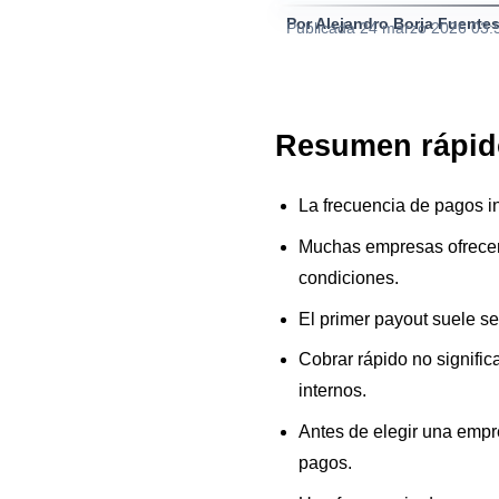
Por Alejandro Borja Fuente
Publicada
24 marzo 2026 03:
Resumen rápid
La frecuencia de pagos i
Muchas empresas ofrecen 
condiciones.
El primer payout suele ser
Cobrar rápido no signific
internos.
Antes de elegir una empre
pagos.