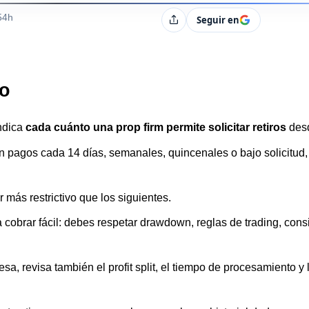
s
54h
Seguir en
Compartir
o
ndica
cada cuánto una prop firm permite solicitar retiros
desd
pagos cada 14 días, semanales, quincenales o bajo solicitud,
 más restrictivo que los siguientes.
a cobrar fácil: debes respetar drawdown, reglas de trading, consi
sa, revisa también el profit split, el tiempo de procesamiento y 