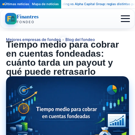
Últimas noticias
Apex Trader Funding vs Alpha Capital Group: reglas distintas para trader
Mapa de noticias
Finantres
FONDEO
Mejores empresas de fondeo
»
Blog del fondeo
Tiempo medio para cobrar
en cuentas fondeadas:
cuánto tarda un payout y
qué puede retrasarlo