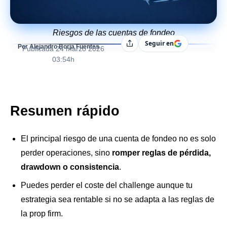
Riesgos de las cuentas de fondeo
Seguir en
Compartir
Por Alejandro Borja Fuentes
Publicada
24 marzo 2026
03:54h
Resumen rápido
El principal riesgo de una cuenta de fondeo no es solo
perder operaciones, sino
romper reglas de pérdida,
drawdown o consistencia
.
Puedes perder el coste del challenge aunque tu
estrategia sea rentable si no se adapta a las reglas de
la prop firm.