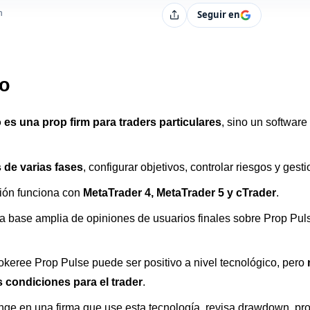
s
h
Seguir en
Compartir
o
es una prop firm para traders particulares
, sino un software
 de varias fases
, configurar objetivos, controlar riesgos y ges
ión funciona con
MetaTrader 4, MetaTrader 5 y cTrader
.
 base amplia de opiniones de usuarios finales sobre Prop Pul
okeree Prop Pulse puede ser positivo a nivel tecnológico, pero
 condiciones para el trader
.
ge en una firma que use esta tecnología, revisa drawdown, profit