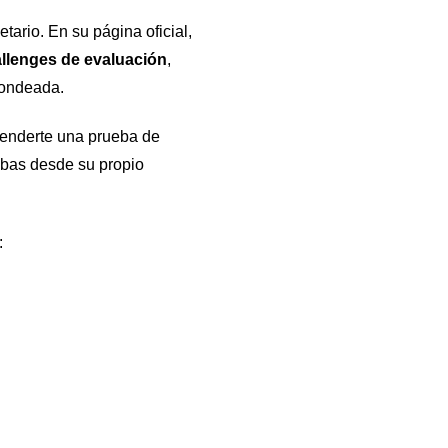
ario. En su página oficial,
llenges de evaluación
,
 fondeada.
venderte una prueba de
ebas desde su propio
: