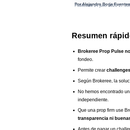
Por Alejandro Borja Fuente
Publicada
14 julio 2026 17:33
Resumen rápid
Brokeree Prop Pulse no 
fondeo.
Permite crear
challenges
Según Brokeree, la soluc
No hemos encontrado una
independiente.
Que una prop firm use Br
transparencia ni buenas
Antes de pagar un challen