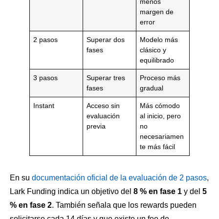
menos
margen de
error
2 pasos
Superar dos
Modelo más
fases
clásico y
equilibrado
3 pasos
Superar tres
Proceso más
fases
gradual
Instant
Acceso sin
Más cómodo
evaluación
al inicio, pero
previa
no
necesariamen
te más fácil
En su
documentación oficial de la evaluación de 2 pasos
,
Lark Funding indica un objetivo del
8 % en fase 1
y del
5
% en fase 2
. También señala que los rewards pueden
solicitarse cada 14 días y que existe un fee de