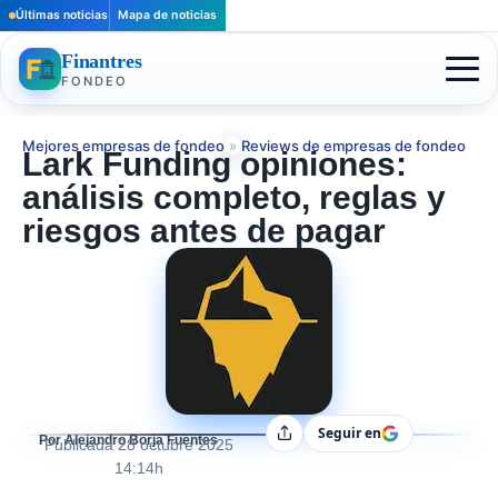
Últimas noticias
Mapa de noticias
Finantres
FONDEO
Mejores empresas de fondeo
»
Reviews de empresas de fondeo
Lark Funding opiniones:
análisis completo, reglas y
riesgos antes de pagar
Seguir en
Compartir
Por Alejandro Borja Fuentes
Publicada
28 octubre 2025
14:14h