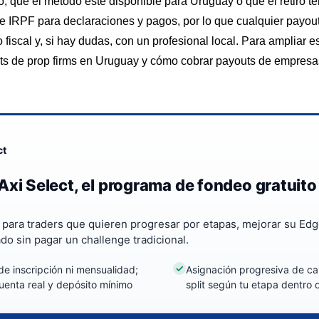
ro, que el método esté disponible para Uruguay o que el retiro t
e IRPF para declaraciones y pagos, por lo que cualquier payout 
o fiscal y, si hay dudas, con un profesional local. Para ampliar e
ts de prop firms en Uruguay
y
cómo cobrar payouts de empresa
ct
Axi Select, el programa de fondeo gratuito
a para traders que quieren progresar por etapas, mejorar su Edg
ado sin pagar un challenge tradicional.
de inscripción ni mensualidad;
Asignación progresiva de cap
uenta real y depósito mínimo
split según tu etapa dentro