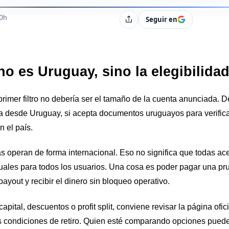
s
00h
Seguir en
Compartir
no es Uruguay, sino la elegibilida
primer filtro no debería ser el tamaño de la cuenta anunciada. D
a desde Uruguay, si acepta documentos uruguayos para verifica
n el país.
operan de forma internacional. Eso no significa que todas ace
uales para todos los usuarios. Una cosa es poder pagar una prue
payout y recibir el dinero sin bloqueo operativo.
pital, descuentos o profit split, conviene revisar la página ofici
las condiciones de retiro. Quien esté comparando opciones pued