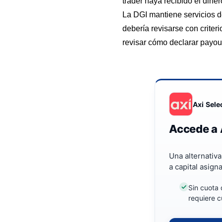
trader haya recibido el dine
La DGI mantiene servicios d
debería revisarse con criteri
revisar
cómo declarar payou
Axi Sele
Accede a 
Una alternativ
a capital asign
Sin cuota 
requiere c