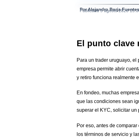
Por Alejandro Borja Fuente
Publicada
5 agosto 2026 15:
El punto clave 
Para un trader uruguayo, el 
empresa permite abrir cuent
y retiro funciona realmente e
En fondeo, muchas empresas 
que las condiciones sean ig
superar el KYC, solicitar un 
Por eso, antes de comparar ca
los términos de servicio y 