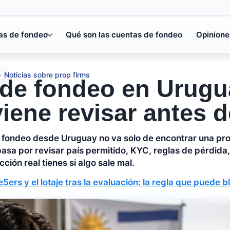
as de fondeo
Qué son las cuentas de fondeo
Opinione
Noticias sobre prop firms
»
de fondeo en Urugua
iene revisar antes 
 fondeo desde Uruguay no va solo de encontrar una pro
 pasa por revisar país permitido, KYC, reglas de pérdida
cción real tienes si algo sale mal.
5ers y el lotaje tras la evaluación: la regla que puede 