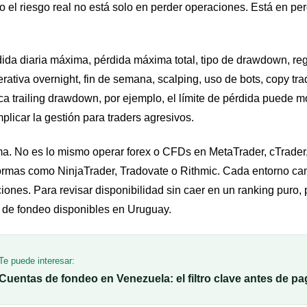
 el riesgo real no está solo en perder operaciones. Está en perd
dida diaria máxima, pérdida máxima total, tipo de drawdown, reg
perativa overnight, fin de semana, scalping, uso de bots, copy tr
ca trailing drawdown, por ejemplo, el límite de pérdida puede 
licar la gestión para traders agresivos.
ma. No es lo mismo operar forex o CFDs en MetaTrader, cTrader
formas como NinjaTrader, Tradovate o Rithmic. Cada entorno ca
cciones. Para revisar disponibilidad sin caer en un ranking puro,
de fondeo disponibles en Uruguay
.
Te puede interesar:
Cuentas de fondeo en Venezuela: el filtro clave antes de p