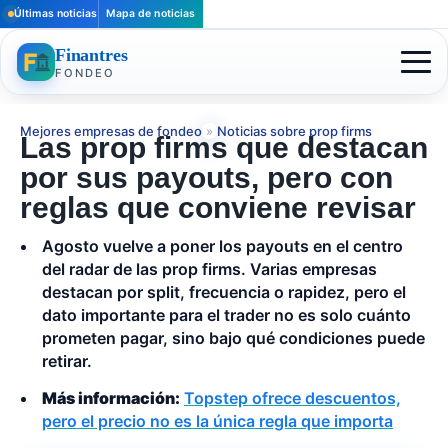
Últimas noticias
Mapa de noticias
Finantres
FONDEO
Mejores empresas de fondeo
»
Noticias sobre prop firms
Las prop firms que destacan
por sus payouts, pero con
reglas que conviene revisar
Agosto vuelve a poner los payouts en el centro
del radar de las prop firms. Varias empresas
destacan por split, frecuencia o rapidez, pero el
dato importante para el trader no es solo cuánto
prometen pagar, sino bajo qué condiciones puede
retirar.
Más información:
Topstep ofrece descuentos,
pero el precio no es la única regla que importa