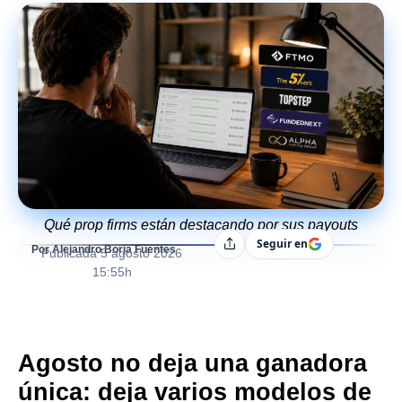
Qué prop firms están destacando por sus payouts
Seguir en
Compartir
Por Alejandro Borja Fuentes
Publicada
5 agosto 2026
15:55h
Agosto no deja una ganadora
única: deja varios modelos de