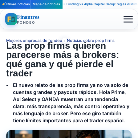
Últimas noticias
Apex Trader Funding vs Alpha Capital Group: reglas distintas para t
Mapa de noticias
Finantres
FONDEO
Mejores empresas de fondeo
»
Noticias sobre prop firms
Las prop firms quieren
parecerse más a brokers:
qué gana y qué pierde el
trader
El nuevo relato de las prop firms ya no va solo de
cuentas grandes y payouts rápidos. Hola Prime,
Axi Select y OANDA muestran una tendencia
clara: más transparencia, más control operativo y
más lenguaje de broker. Pero ese giro también
tiene límites importantes para el trader español.