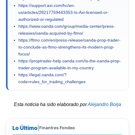
https://support.axi.com/hc/en-
us/articles/28217759443353-Is-Axi-licensed-or-
authorized-or-regulated
https://www.oanda.com/group/media-center/press-
releases/oanda-acquired-by-ftmo/
https://ftmo.com/en/press-release/oanda-prop-trader-
to-conclude-as-ftmo-strengthens-its-modern-prop-
focus/
https://proptrader-help.oanda.com/is-the-oanda-prop-
trader-program-available-in-my-country
https://legal.oanda.com/?
code=rules_for_trading_challenges
Esta noticia ha sido elaborado por
Alejandro Borja
Lo Último
|
Finantres Fondeo