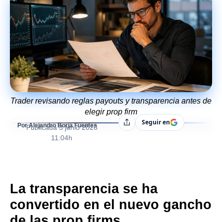
Trader revisando reglas payouts y transparencia antes de
elegir prop firm
Seguir en
Compartir
Por Alejandro Borja Fuentes
Publicada
3 junio 2026
11:04h
La transparencia se ha
convertido en el nuevo gancho
de las prop firms