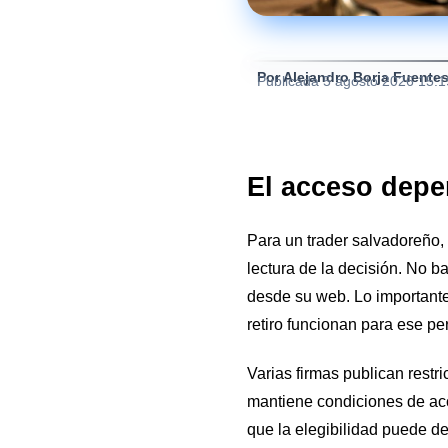
Por Alejandro Borja Fuente
Publicada
5 agosto 2026 15:
El acceso depen
Para un trader salvadoreño,
lectura de la decisión. No b
desde su web. Lo importante
retiro funcionan para ese perf
Varias firmas publican restr
mantiene condiciones de acc
que la elegibilidad puede d