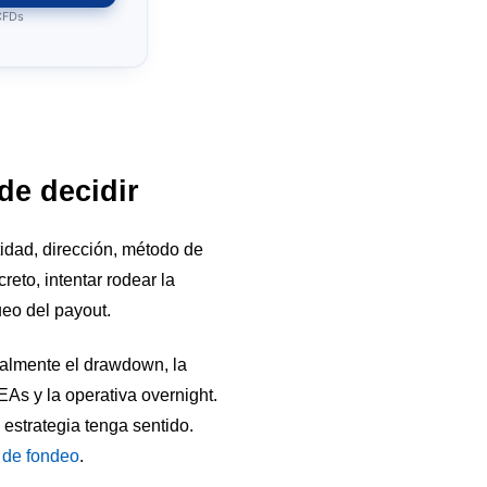
 CFDs
de decidir
tidad, dirección, método de
reto, intentar rodear la
ueo del payout.
cialmente el drawdown, la
 EAs y la operativa overnight.
 estrategia tenga sentido.
 de fondeo
.