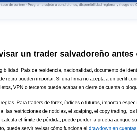
nlace de partner · Programa sujeto a condiciones, disponibilidad regional y riesgo de
isar un trader salvadoreño antes 
egibilidad. País de residencia, nacionalidad, documento de iden
e retiro pueden importar. Si una firma no acepta a un perfil conc
pletos, VPN o terceros puede acabar en cierre de cuenta o bloq
reglas. Para traders de forex, índices o futuros, importan espe
a, las restricciones de noticias, el scalping, el copy trading, los
 calcula el límite de pérdida, puede perder la prueba aunque su
to, puede servir revisar cómo funciona el
drawdown en cuentas