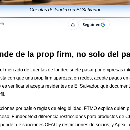
Cuentas de fondeo en El Salvador
s
19h
Seguir en
Compartir
de de la prop firm, no solo del pa
 el mercado de cuentas de fondeo suele pasar por empresas int
asta con que una prop firm aparezca en redes, acepte pagos en 
 es verificar si acepta residentes de El Salvador, qué documen
il.
icciones por país o reglas de elegibilidad. FTMO explica quién p
eso; FundedNext diferencia restricciones para productos de CF
epender de sanciones OFAC y restricciones de socios; y Apex T