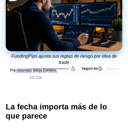
FundingPips ajusta sus reglas de riesgo por idea de
trade
Seguir en
Compartir
Por Alejandro Borja Fuentes
Publicada
28 junio 2026
10:22h
La fecha importa más de lo
que parece