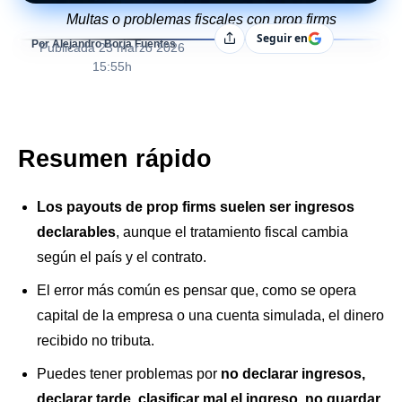
Multas o problemas fiscales con prop firms
Seguir en
Compartir
Por Alejandro Borja Fuentes
Publicada
23 marzo 2026
15:55h
Resumen rápido
Los payouts de prop firms suelen ser ingresos
declarables
, aunque el tratamiento fiscal cambia
según el país y el contrato.
El error más común es pensar que, como se opera
capital de la empresa o una cuenta simulada, el dinero
recibido no tributa.
Puedes tener problemas por
no declarar ingresos,
declarar tarde, clasificar mal el ingreso, no guardar