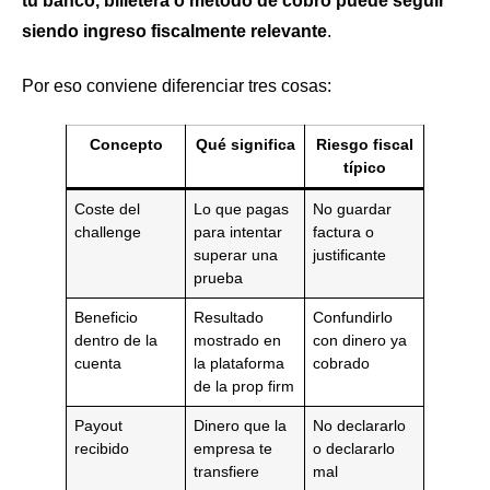
tu banco, billetera o método de cobro puede seguir
siendo ingreso fiscalmente relevante
.
Por eso conviene diferenciar tres cosas:
Concepto
Qué significa
Riesgo fiscal
típico
Coste del
Lo que pagas
No guardar
challenge
para intentar
factura o
superar una
justificante
prueba
Beneficio
Resultado
Confundirlo
dentro de la
mostrado en
con dinero ya
cuenta
la plataforma
cobrado
de la prop firm
Payout
Dinero que la
No declararlo
recibido
empresa te
o declararlo
transfiere
mal