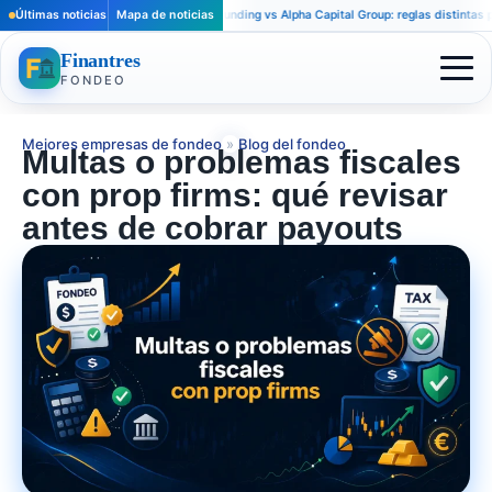
Últimas noticias
Apex Trader Funding vs Alpha Capital Group: reglas distintas para trade
Mapa de noticias
Finantres
FONDEO
Mejores empresas de fondeo
»
Blog del fondeo
Multas o problemas fiscales
con prop firms: qué revisar
antes de cobrar payouts