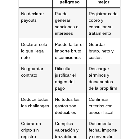
peligroso
mejor
No declarar
Puede
Registrar cada
payouts
generar
cobro y
sanciones e
consultar su
intereses
tratamiento
Declarar solo
Puede faltar el
Guardar
lo que llega
importe bruto
bruto, neto y
neto
o comisiones
costes
No guardar
Dificulta
Descargar
contrato
justificar el
términos y
origen del
documentos
pago
de la prop firm
Deducir todos
No todos los
Confirmar
los challenges
gastos son
criterios con
deducibles
asesor fiscal
Cobrar en
Complica
Documentar
cripto sin
valoración y
fecha, importe
registro
trazabilidad
y conversión