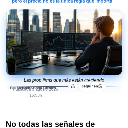
pero el precio no es la única regla que importa
Las prop firms que más están creciendo
Seguir en
Compartir
Por Alejandro Borja Fuentes
Publicada
5 agosto 2026
15:53h
No todas las señales de