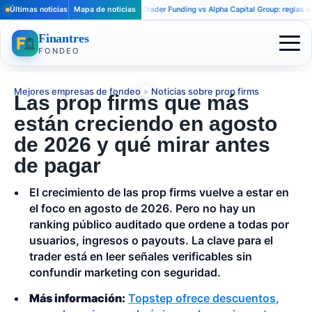
Últimas noticias
Mapa de noticias
Apex Trader Funding vs Alpha Capital Group: reglas distinta
Finantres
FONDEO
Mejores empresas de fondeo
»
Noticias sobre prop firms
Las prop firms que más
están creciendo en agosto
de 2026 y qué mirar antes
de pagar
El crecimiento de las prop firms vuelve a estar en
el foco en agosto de 2026. Pero no hay un
ranking público auditado que ordene a todas por
usuarios, ingresos o payouts. La clave para el
trader está en leer señales verificables sin
confundir marketing con seguridad.
Más información:
Topstep ofrece descuentos,