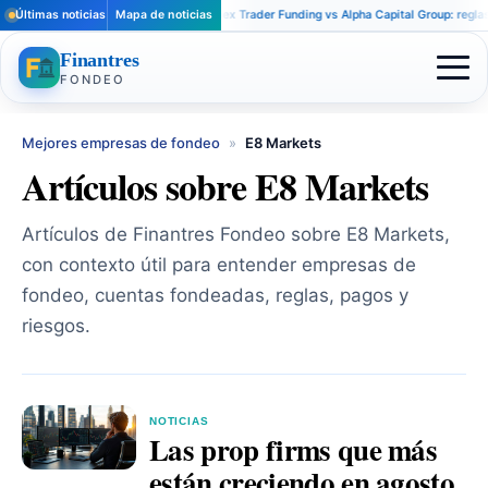
Últimas noticias
Mapa de noticias
Apex Trader Funding vs Alpha Capital Group: reglas dist
Finantres
FONDEO
Mejores empresas de fondeo
»
E8 Markets
Artículos sobre E8 Markets
Artículos de Finantres Fondeo sobre E8 Markets,
con contexto útil para entender empresas de
fondeo, cuentas fondeadas, reglas, pagos y
riesgos.
NOTICIAS
Las prop firms que más
están creciendo en agosto