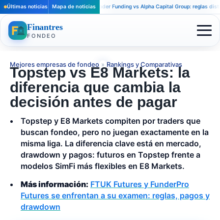
Últimas noticias
Mapa de noticias
Apex Trader Funding vs Alpha Capital Group: reglas distintas p
Finantres
FONDEO
Mejores empresas de fondeo
»
Rankings y Comparativas
Topstep vs E8 Markets: la
diferencia que cambia la
decisión antes de pagar
Topstep y E8 Markets compiten por traders que
buscan fondeo, pero no juegan exactamente en la
misma liga. La diferencia clave está en mercado,
drawdown y pagos: futuros en Topstep frente a
modelos SimFi más flexibles en E8 Markets.
Más información:
FTUK Futures y FunderPro
Futures se enfrentan a su examen: reglas, pagos y
drawdown