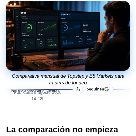
Comparativa mensual de Topstep y E8 Markets para
traders de fondeo
Seguir en
Compartir
Por Alejandro Borja Fuentes
Publicada
5 agosto 2026
14:22h
La comparación no empieza