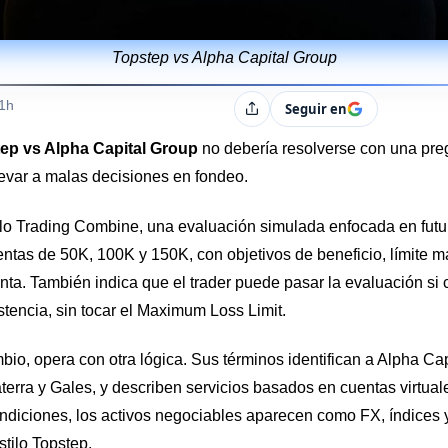
Topstep vs Alpha Capital Group
s
21h
Seguir en
Compartir
ep vs Alpha Capital Group
no debería resolverse con una preg
levar a malas decisiones en fondeo.
lo Trading Combine, una evaluación simulada enfocada en futu
tas de 50K, 100K y 150K, con objetivos de beneficio, límite má
ta. También indica que el trader puede pasar la evaluación si 
istencia, sin tocar el Maximum Loss Limit.
bio, opera con otra lógica. Sus términos identifican a Alpha Ca
terra y Gales, y describen servicios basados en cuentas virtual
ndiciones, los activos negociables aparecen como FX, índices
stilo Topstep.