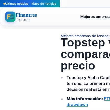
Últimas noticias
Mapa de noticias
Finantres
Mejores empres
FONDEO
Mejores empresas de fondeo
Topstep 
comparac
precio
Topstep y Alpha Capit
terreno. La primera m
decisión real está en
Más información:
FT
drawdown