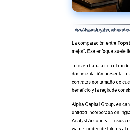
Por Alejandro Borja Fuente
Publicada
5 agosto 2026 14:
La comparación entre
Topst
mejor”. Ese enfoque suele l
Topstep trabaja con el mode
documentación presenta cuen
contratos por tamaño de cuen
beneficio y la regla de cons
Alpha Capital Group, en cam
entidad incorporada en Ingla
Analyst Accounts. En sus co
vía de fondeo de futuros al e