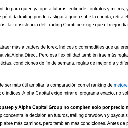
tido para quien ya opera futuros, entiende contratos y micros,
 pérdida trailing puede castigar a quien sube la cuenta, retira e
ás, la consistencia del Trading Combine exige que el mejor d
raer más a traders de forex, índices o commodities que quieren
na vía Alpha Direct. Pero esa flexibilidad también trae más regl
noticias, condiciones de fin de semana, reglas de mejor día y dif
de ser más útil ampliar la comparación con el ranking de
mejore
x o índices, Alpha Capital exige mirar el programa exacto, no so
opstep y Alpha Capital Group no compiten solo por precio ni 
ep concentra la decisión en futuros, trailing drawdown y payou
p abre más caminos, pero también más condiciones. Antes de pa