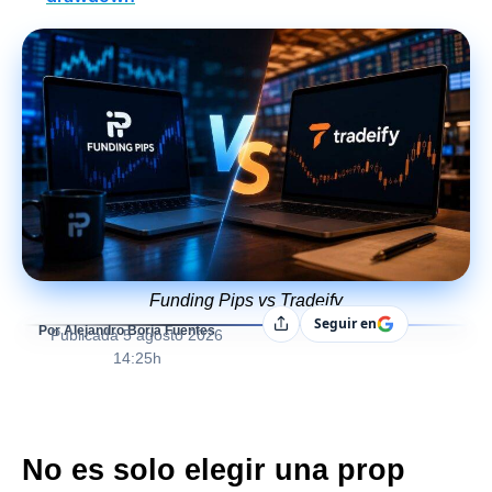
Funding Pips vs Tradeify
Seguir en
Compartir
Por Alejandro Borja Fuentes
Publicada
5 agosto 2026
14:25h
No es solo elegir una prop