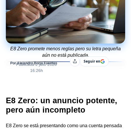
E8 Zero promete menos reglas pero su letra pequeña
aún no está publicada.
Seguir en
Compartir
Por Alejandro Borja Fuentes
Publicada
2 julio 2026
16:26h
E8 Zero: un anuncio potente,
pero aún incompleto
E8 Zero se está presentando como una cuenta pensada