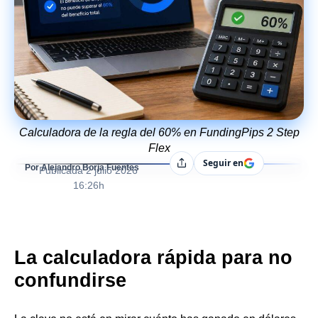
Calculadora de la regla del 60% en FundingPips 2 Step
Flex
Seguir en
Compartir
Por Alejandro Borja Fuentes
Publicada
2 julio 2026
16:26h
La calculadora rápida para no
confundirse