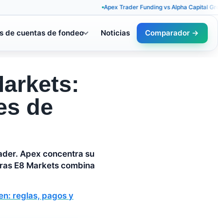
Apex Trader Funding vs Alpha Capital Group: reglas
s de cuentas de fondeo
Noticias
Comparador →
arkets:
es de
ader. Apex concentra su
ntras E8 Markets combina
n: reglas, pagos y