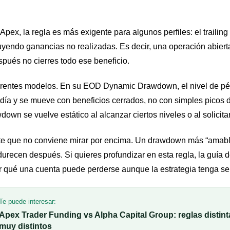
 Apex, la regla es más exigente para algunos perfiles: el traili
luyendo ganancias no realizadas. Es decir, una operación abier
spués no cierres todo ese beneficio.
erentes modelos. En su EOD Dynamic Drawdown, el nivel de pér
día y se mueve con beneficios cerrados, no con simples picos d
own se vuelve estático al alcanzar ciertos niveles o al solicitar
parte que no conviene mirar por encima. Un drawdown más “amab
durecen después. Si quieres profundizar en esta regla, la guía 
 qué una cuenta puede perderse aunque la estrategia tenga se
Te puede interesar:
Apex Trader Funding vs Alpha Capital Group: reglas distint
muy distintos