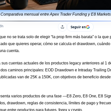
Comparativa mensual entre Apex Trader Funding y E8 Markets
s
18h
Seguir en
Compartir
e no se trata solo de elegir “la prop firm más barata” o la que
rcado que quieres operar, cómo se calcula el drawdown, cuánd
 una cuenta.
sus cuentas actuales de los productos legacy anteriores al 1 
 dos caminos principales: EOD Drawdown e Intraday Trailing
ublicadas van de 25K a 150K, con objetivos de beneficio desde
resenta varios productos de una fase —E8 Zero, E8 One, E8 Si
dos, drawdown, reglas de consistencia, límites de pago y frecu
ue entre productos para futures, forex y crypto.