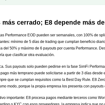
 más cerrado; E8 depende más de
tas Performance EOD pueden ser semanales, con 100% de spli
antes: mínimo de 5 días de trading que cumplan beneficio diar
cia del 50% y máximo de 6 payouts por cuenta Performance. De
ría que clasificar otra evaluación.
ica. Sus payouts solo pueden pedirse en la fase SimFi Perform
pago más temprano puede solicitarse a partir de 3 días desde el
mpre que se cumplan requisitos como la Best Day Rule. E8 Zer
o modo, porque la propia empresa los presenta con payouts d
ivo importante: E8 procesa pagos mediante terceros como WorkM
arding o KYC con esos proveedores, la empresa indica que no 