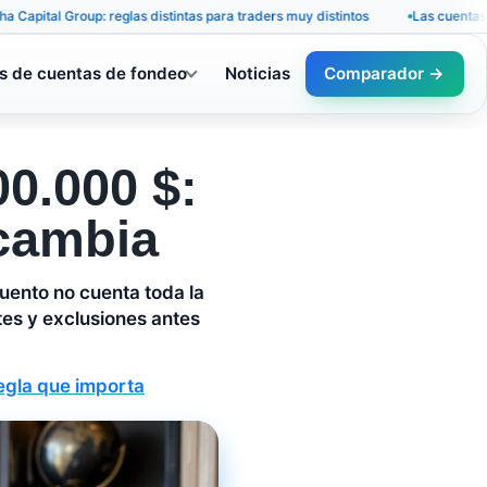
 Group: reglas distintas para traders muy distintos
Las cuentas de fonde
s de cuentas de fondeo
Noticias
Comparador →
0.000 $:
 cambia
uento no cuenta toda la
ites y exclusiones antes
regla que importa