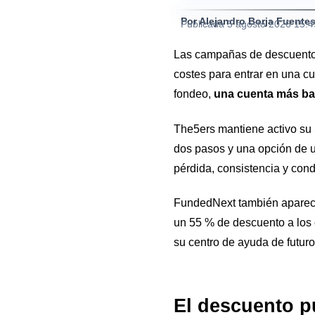
Por Alejandro Borja Fuente
Publicada
5 agosto 2026 15:
Las campañas de descuento 
costes para entrar en una c
fondeo,
una cuenta más bar
The5ers mantiene activo su
dos pasos y una opción de un
pérdida, consistencia y cond
FundedNext también aparece 
un 55 % de descuento a los
su centro de ayuda de futur
El descuento pu