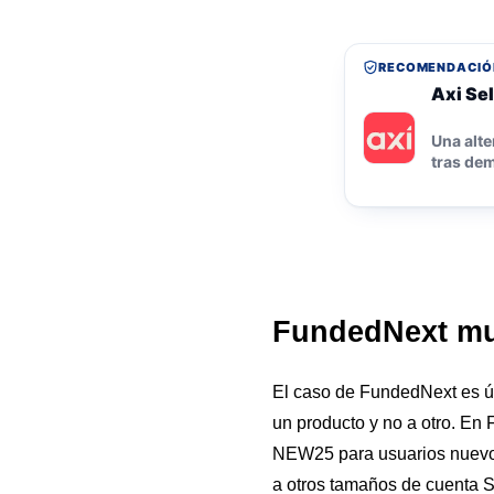
RECOMENDACIÓ
Axi Sel
Una alte
tras dem
FundedNext mue
El caso de FundedNext es út
un producto y no a otro. En
NEW25 para usuarios nuevos
a otros tamaños de cuenta St