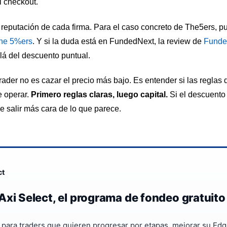
l checkout.
 reputación de cada firma. Para el caso concreto de The5ers, p
The 5%ers
. Y si la duda está en FundedNext, la review de
Funde
á del descuento puntual.
trader no es cazar el precio más bajo. Es entender si las regla
e operar.
Primero reglas claras, luego capital.
Si el descuento
e salir más cara de lo que parece.
ct
Axi Select, el programa de fondeo gratuito
a para traders que quieren progresar por etapas, mejorar su Edg