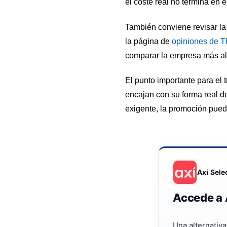
el coste real no termina en e
También conviene revisar la
la página de
opiniones de 
comparar la empresa más all
El punto importante para el 
encajan con su forma real d
exigente, la promoción pued
Axi Sele
Accede a 
Una alternativ