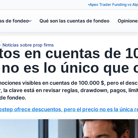
Apex Trader Funding vs Alpha Capital
as de fondeo
Qué son las cuentas de fondeo
Opinione
Noticias sobre prop firms
»
os en cuentas de 10
o no es lo único que
ociones visibles en cuentas de 100.000 $, pero el desc
er, la clave está en revisar reglas, drawdown, pagos, lím
de fondeo.
step ofrece descuentos, pero el precio no es la única 