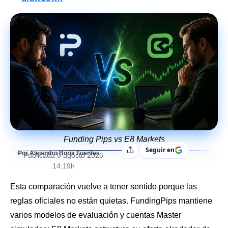
Funding Pips vs E8 Markets
Seguir en
Compartir
Por Alejandro Borja Fuentes
Publicada
5 agosto 2026
14:19h
Esta comparación vuelve a tener sentido porque las
reglas oficiales no están quietas. FundingPips mantiene
varios modelos de evaluación y cuentas Master