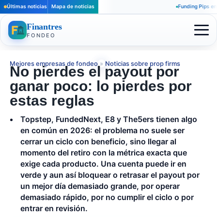
Últimas noticias
Mapa de noticias
Funding Pips en El
Finantres
FONDEO
Mejores empresas de fondeo
»
Noticias sobre prop firms
No pierdes el payout por
ganar poco: lo pierdes por
estas reglas
Topstep, FundedNext, E8 y The5ers tienen algo
en común en 2026: el problema no suele ser
cerrar un ciclo con beneficio, sino llegar al
momento del retiro con la métrica exacta que
exige cada producto. Una cuenta puede ir en
verde y aun así bloquear o retrasar el payout por
un mejor día demasiado grande, por operar
demasiado rápido, por no cumplir el ciclo o por
entrar en revisión.