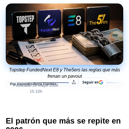
Topstep FundedNext E8 y The5ers las reglas que más
frenan un payout
Seguir en
Compartir
Por Alejandro Borja Fuentes
Publicada
13 mayo 2026
15:10h
El patrón que más se repite en