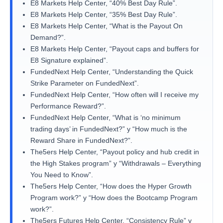
E8 Markets Help Center, “40% Best Day Rule”.
E8 Markets Help Center, “35% Best Day Rule”.
E8 Markets Help Center, “What is the Payout On
Demand?”.
E8 Markets Help Center, “Payout caps and buffers for
E8 Signature explained”.
FundedNext Help Center, “Understanding the Quick
Strike Parameter on FundedNext”.
FundedNext Help Center, “How often will I receive my
Performance Reward?”.
FundedNext Help Center, “What is ‘no minimum
trading days’ in FundedNext?” y “How much is the
Reward Share in FundedNext?”.
The5ers Help Center, “Payout policy and hub credit in
the High Stakes program” y “Withdrawals – Everything
You Need to Know”.
The5ers Help Center, “How does the Hyper Growth
Program work?” y “How does the Bootcamp Program
work?”.
The5ers Futures Help Center, “Consistency Rule” y