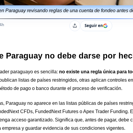
en Paraguay revisando reglas de una cuenta de fondeo antes d
s
04h
Seguir en
Compartir
e Paraguay no debe darse por he
trader paraguayo es sencilla:
no existe una regla única para t
publican listas de países restringidos, otras aplican controles en
método de pago o banco durante el proceso de verificación.
as, Paraguay no aparece en las listas públicas de países restrin
dedNext CFDs, FundedNext Futures o Apex Trader Funding. Es
tenga acceso garantizado. Significa que, antes de pagar, debe c
a empresa y guardar evidencia de sus condiciones vigentes.