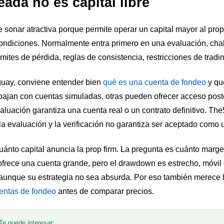
ada no es capital libre
onar atractiva porque permite operar un capital mayor al propi
 condiciones. Normalmente entra primero en una evaluación, cha
ímites de pérdida, reglas de consistencia, restricciones de tradi
uay, conviene entender bien
qué es una cuenta de fondeo
y qué
ajan con cuentas simuladas, otras pueden ofrecer acceso posteri
luación garantiza una cuenta real o un contrato definitivo. The
la evaluación y la verificación no garantiza ser aceptado como 
cuánto capital anuncia la prop firm. La pregunta es cuánto marge
frece una cuenta grande, pero el drawdown es estrecho, móvil o d
aunque su estrategia no sea absurda. Por eso también merece 
entas de fondeo
antes de comparar precios.
Te puede interesar: