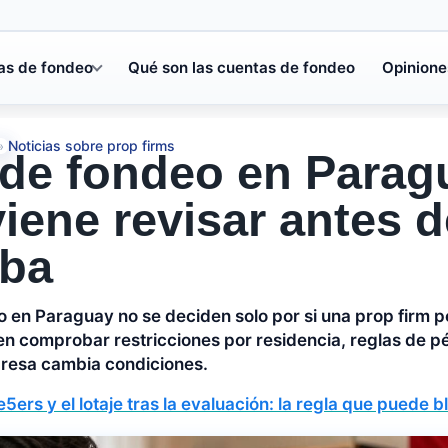
as de fondeo
Qué son las cuentas de fondeo
Opinione
Noticias sobre prop firms
»
de fondeo en Paragu
iene revisar antes 
eba
 en Paraguay no se deciden solo por si una prop firm p
 en comprobar restricciones por residencia, reglas de p
presa cambia condiciones.
5ers y el lotaje tras la evaluación: la regla que puede 