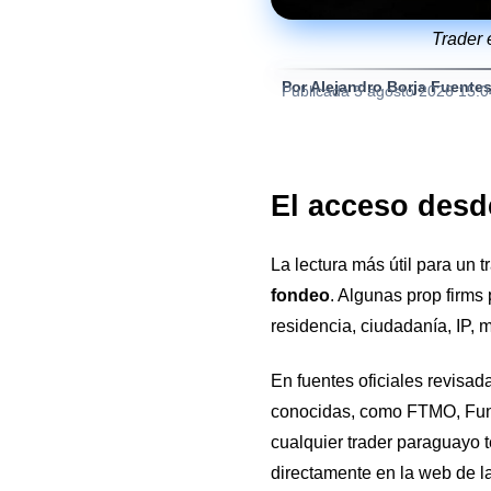
Trader 
Por Alejandro Borja Fuente
Publicada
5 agosto 2026 15:
El acceso desd
La lectura más útil para un 
fondeo
. Algunas prop firms 
residencia, ciudadanía, IP, 
En fuentes oficiales revisad
conocidas, como FTMO, Fun
cualquier trader paraguayo 
directamente en la web de l