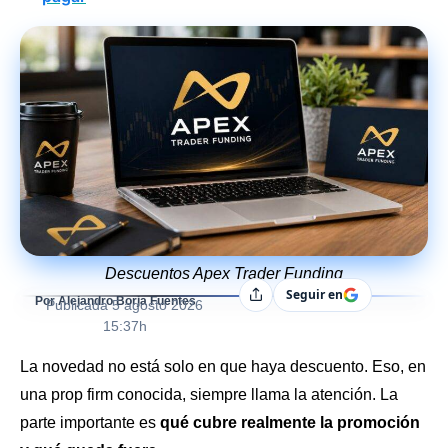
Descuentos Apex Trader Funding
Seguir en
Compartir
Por Alejandro Borja Fuentes
Publicada
5 agosto 2026
15:37h
La novedad no está solo en que haya descuento. Eso, en
una prop firm conocida, siempre llama la atención. La
parte importante es
qué cubre realmente la promoción