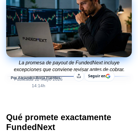
La promesa de payout de FundedNext incluye
excepciones que conviene revisar antes de cobrar.
Seguir en
Compartir
Por Alejandro Borja Fuentes
Publicada
12 mayo 2026
14:14h
Qué promete exactamente
FundedNext