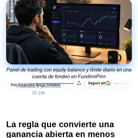
Panel de trading con equity balance y límite diario en una
cuenta de fondeo en FundingPips
Seguir en
Compartir
Por Alejandro Borja Fuentes
Publicada
8 junio 2026
15:10h
La regla que convierte una
ganancia abierta en menos