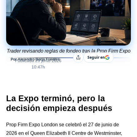
Trader revisando reglas de fondeo tras la Prop Firm Expo
Seguir en
Compartir
Por Alejandro Borja Fuentes
Publicada
29 junio 2026
10:47h
La Expo terminó, pero la
decisión empieza después
Prop Firm Expo London se celebró el 27 de junio de
2026 en el Queen Elizabeth II Centre de Westminster,