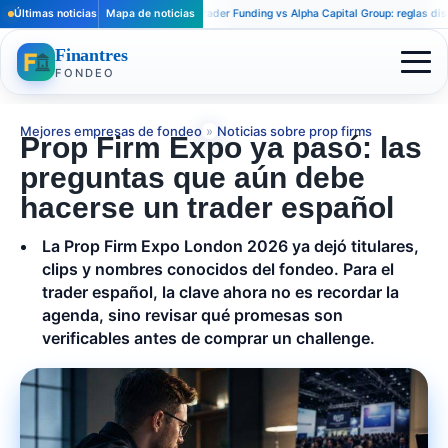
Últimas noticias
Mapa de noticias
Apex Trader Funding vs Alpha Capital Group: reglas distintas
Finantres
FONDEO
Mejores empresas de fondeo
»
Noticias sobre prop firms
Prop Firm Expo ya pasó: las
preguntas que aún debe
hacerse un trader español
La Prop Firm Expo London 2026 ya dejó titulares,
clips y nombres conocidos del fondeo. Para el
trader español, la clave ahora no es recordar la
agenda, sino revisar qué promesas son
verificables antes de comprar un challenge.