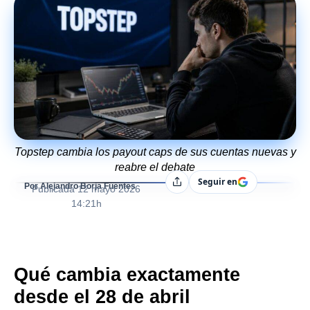
Topstep cambia los payout caps de sus cuentas nuevas y
reabre el debate
Seguir en
Compartir
Por Alejandro Borja Fuentes
Publicada
12 mayo 2026
14:21h
Qué cambia exactamente
desde el 28 de abril