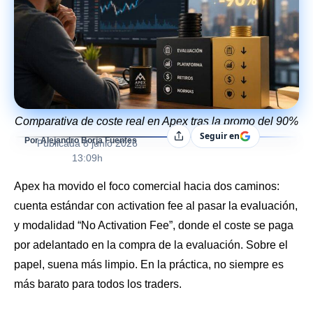
Comparativa de coste real en Apex tras la promo del 90%
Seguir en
Compartir
Por Alejandro Borja Fuentes
Publicada
8 junio 2026
13:09h
Apex ha movido el foco comercial hacia dos caminos:
cuenta estándar con activation fee al pasar la evaluación,
y modalidad “No Activation Fee”, donde el coste se paga
por adelantado en la compra de la evaluación. Sobre el
papel, suena más limpio. En la práctica, no siempre es
más barato para todos los traders.