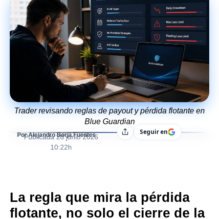
Trader revisando reglas de payout y pérdida flotante en
Blue Guardian
Seguir en
Compartir
Por Alejandro Borja Fuentes
Publicada
28 junio 2026
10:22h
La regla que mira la pérdida
flotante, no solo el cierre de la