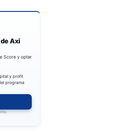
 de Axi
e Score y optar
ital y profit
 del programa
 CFDs