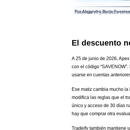
Por Alejandro Borja Fuente
Publicada
25 junio 2026 16:0
El descuento no
A 25 de junio de 2026, Apex
con el código “SAVENOW”. La
usarse en cuentas anteriores
Ese matiz cambia mucho la le
modifica las reglas que el 
único y acceso de 30 días na
hay que comprar otra evalua
Tradeify también mantiene 