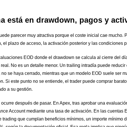
ña está en drawdown, pagos y acti
ede parecer muy atractiva porque el coste inicial cae mucho. Pe
 el plazo de acceso, la activación posterior y las condiciones pa
valuaciones EOD donde el drawdown se calcula al cierre del día
real. No es un detalle menor. Un trailing intradía puede reducir
 no se haya cerrado, mientras que un modelo EOD suele ser má
ión. Si este punto no se entiende, el trader puede comprar barat
ado a su gestión.
ocurre después de pasar. En Apex, tras aprobar una evaluación
mance Account mediante una tasa de activación. En las cuentas 
e trading que cumplan beneficios mínimos, un importe mínimo de
0%, según la documentación oficial. Esa regla implica que ningú