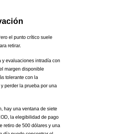
vación
ro el punto crítico suele
ra retirar.
 y evaluaciones intradía con
 el margen disponible
s tolerante con la
o y perder la prueba por una
, hay una ventana de siete
EOD, la elegibilidad de pago
 retiro de 500 dólares y una
n día puede concentrar el