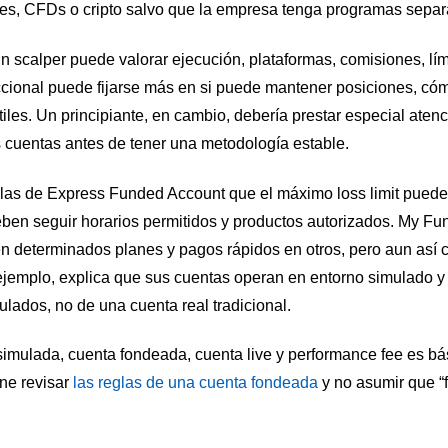
nes, CFDs o cripto salvo que la empresa tenga programas separ
 Un scalper puede valorar ejecución, plataformas, comisiones, lím
eccional puede fijarse más en si puede mantener posiciones, có
iles. Un principiante, en cambio, debería prestar especial atenc
cuentas antes de tener una metodología estable.
las de Express Funded Account que el máximo loss limit puede c
deben seguir horarios permitidos y productos autorizados. My Fu
en determinados planes y pagos rápidos en otros, pero aun así 
 ejemplo, explica que sus cuentas operan en entorno simulado y
lados, no de una cuenta real tradicional.
 simulada, cuenta fondeada, cuenta live y performance fee es b
ne revisar
las reglas de una cuenta fondeada
y no asumir que “