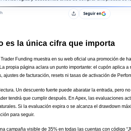
s
0h
Seguir en
Compartir
 es la única cifra que importa
 Trader Funding muestra en su web oficial una promoción de h
 propia página aclara un punto importante: el cupón aplica a 
, ajustes de facturación, resets ni tasas de activación de Perf
ctura. Un descuento fuerte puede abaratar la entrada, pero no 
trader tendrá que cumplir después. En Apex, las evaluaciones a
turales. Si la evaluación expira o se alcanza el drawdown máxi
ción para seguir.
una campaña visible de 35% en todas las cuentas con código “