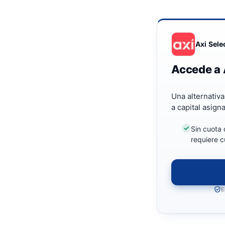
Axi Sele
Accede a 
Una alternativ
a capital asign
Sin cuota 
requiere c
E