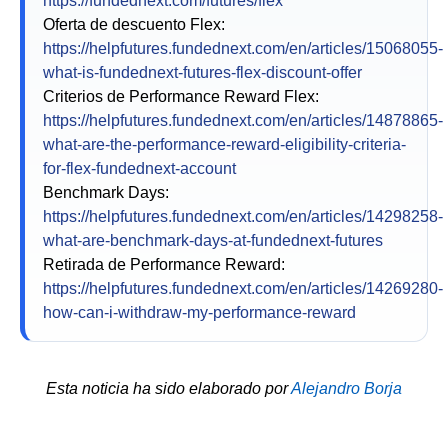
https://fundednext.com/futures/flex
Oferta de descuento Flex:
https://helpfutures.fundednext.com/en/articles/15068055-
what-is-fundednext-futures-flex-discount-offer
Criterios de Performance Reward Flex:
https://helpfutures.fundednext.com/en/articles/14878865-
what-are-the-performance-reward-eligibility-criteria-
for-flex-fundednext-account
Benchmark Days:
https://helpfutures.fundednext.com/en/articles/14298258-
what-are-benchmark-days-at-fundednext-futures
Retirada de Performance Reward:
https://helpfutures.fundednext.com/en/articles/14269280-
how-can-i-withdraw-my-performance-reward
Esta noticia ha sido elaborado por
Alejandro Borja