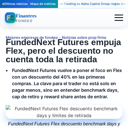
Últimas noticias
Mapa de noticias
Apex Trader Funding vs Alpha Capital Group: reglas distintas p
Finantres
FONDEO
Mejores empresas de fondeo
»
Noticias sobre prop firms
FundedNext Futures empuja
Flex, pero el descuento no
cuenta toda la retirada
FundedNext Futures vuelve a poner el foco en Flex
con un descuento del 40% en las primeras
compras. La clave para el trader no está solo en
pagar menos, sino en entender benchmark days,
cap de retiro y reward share antes de entrar.
FundedNext Futures Flex descuento benchmark days y