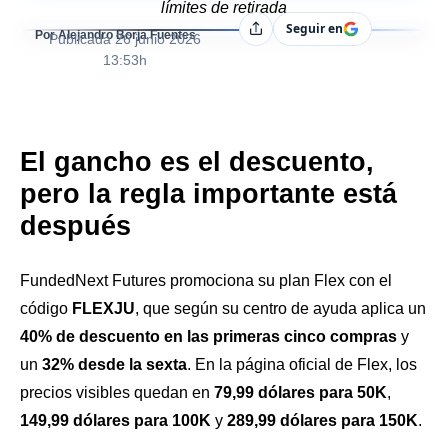
límites de retirada
Seguir en
Compartir
Por Alejandro Borja Fuentes
Publicada
26 junio 2026
13:53h
El gancho es el descuento,
pero la regla importante está
después
FundedNext Futures promociona su plan Flex con el
código
FLEXJU
, que según su centro de ayuda aplica un
40% de descuento en las primeras cinco compras
y
un
32% desde la sexta
. En la página oficial de Flex, los
precios visibles quedan en
79,99 dólares para 50K
,
149,99 dólares para 100K
y
289,99 dólares para 150K
.