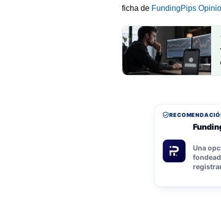
ficha de
FundingPips Opini
RECOMENDACIÓ
Funding
Una opc
fondeada
registra