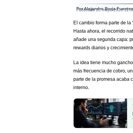
Por Alejandro Borja Fuente
Publicada
20 mayo 2026 11:3
El cambio forma parte de la
Hasta ahora, el recorrido na
añade una segunda capa: pr
rewards diarios y crecimient
La idea tiene mucho gancho 
más frecuencia de cobro, un
parte de la promesa acaba co
interno.