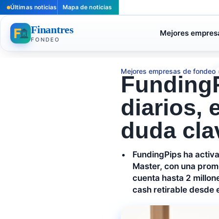
Últimas noticias
Mapa de noticias
Finantres
Mejores empres
FONDEO
Mejores empresas de fondeo
FundingP
diarios, 
duda clav
FundingPips ha activ
Master, con una prome
cuenta hasta 2 millon
cash retirable desde e