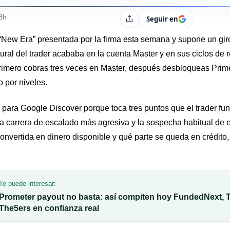
s
8h
Seguir en
Compartir
 “New Era” presentada por la firma esta semana y supone un giro
tural del trader acababa en la cuenta Master y en sus ciclos d
imero cobras tres veces en Master, después desbloqueas Prim
o por niveles.
para Google Discover porque toca tres puntos que el trader fun
a carrera de escalado más agresiva y la sospecha habitual de e
nvertida en dinero disponible y qué parte se queda en crédito, 
Te puede interesar:
Prometer payout no basta: así compiten hoy FundedNext, 
The5ers en confianza real