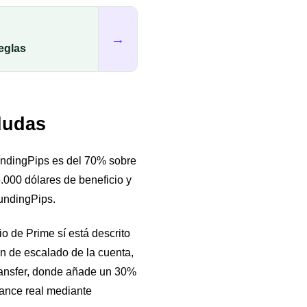
→
eglas
dudas
FundingPips es del 70% sobre
 5.000 dólares de beneficio y
FundingPips.
o de Prime sí está descrito
an de escalado de la cuenta,
Transfer, donde añade un 30%
alance real mediante