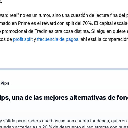
.
ard real” no es un rumor, sino una cuestión de lectura fina del 
rmado en Prime es el reward con split del 70%. El capital escal
o promocional de Tradin es otra cosa distinta. Si alguien quier
icos de
profit split
y
frecuencia de pagos
, ahí está la comparació
 Pips
ps, una de las mejores alternativas de fon
 sólida para traders que buscan una cuenta fondeada, quieren
pueden acceder a un 20 % de descuento al registrarse con nues