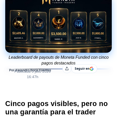
Leaderboard de payouts de Moneta Funded con cinco
pagos destacados
Seguir en
Compartir
Por Alejandro Borja Fuentes
Publicada
3 julio 2026
16:47h
Cinco pagos visibles, pero no
una garantía para el trader