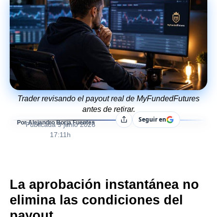
Trader revisando el payout real de MyFundedFutures
antes de retirar.
Seguir en
Compartir
Por Alejandro Borja Fuentes
Publicada
9 junio 2026
17:11h
La aprobación instantánea no
elimina las condiciones del
payout