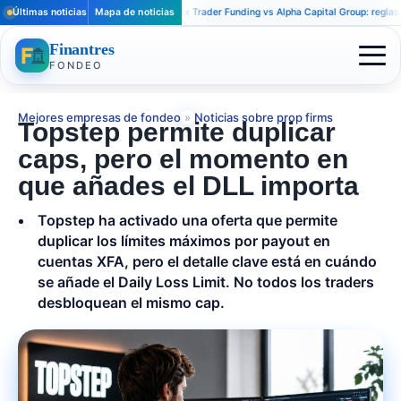
Últimas noticias
Mapa de noticias
Apex Trader Funding vs Alpha Capital Group: reglas distin
Finantres
FONDEO
Mejores empresas de fondeo
»
Noticias sobre prop firms
Topstep permite duplicar
caps, pero el momento en
que añades el DLL importa
Topstep ha activado una oferta que permite
duplicar los límites máximos por payout en
cuentas XFA, pero el detalle clave está en cuándo
se añade el Daily Loss Limit. No todos los traders
desbloquean el mismo cap.