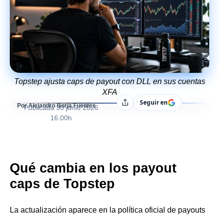
Topstep ajusta caps de payout con DLL en sus cuentas
XFA
Seguir en
Compartir
Por Alejandro Borja Fuentes
Publicada
30 junio 2026
16:00h
Qué cambia en los payout
caps de Topstep
La actualización aparece en la política oficial de payouts