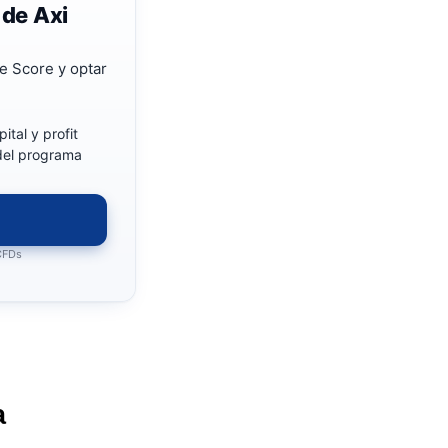
 de Axi
e Score y optar
ital y profit
 del programa
 CFDs
a