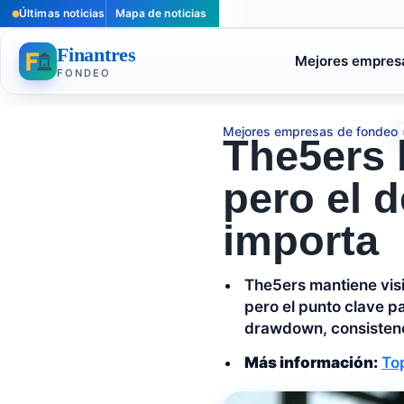
Últimas noticias
Mapa de noticias
Finantres
Mejores empres
FONDEO
Mejores empresas de fondeo
The5ers 
pero el 
importa
The5ers mantiene vis
pero el punto clave pa
drawdown, consistenci
Más información:
Top