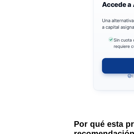
Accede a 
Una alternativ
a capital asign
Sin cuota 
requiere c
E
Por qué esta p
recomendació