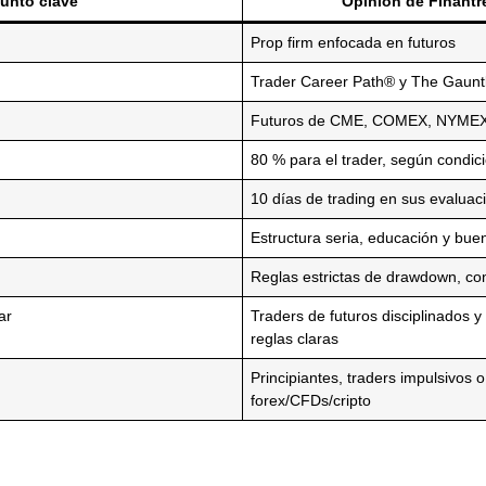
unto clave
Opinión de Finant
Prop firm enfocada en futuros
Trader Career Path® y The Gaunt
Futuros de CME, COMEX, NYME
80 % para el trader, según condici
10 días de trading en sus evaluac
Estructura seria, educación y bue
Reglas estrictas de drawdown, con
ar
Traders de futuros disciplinados 
reglas claras
Principiantes, traders impulsivos
forex/CFDs/cripto