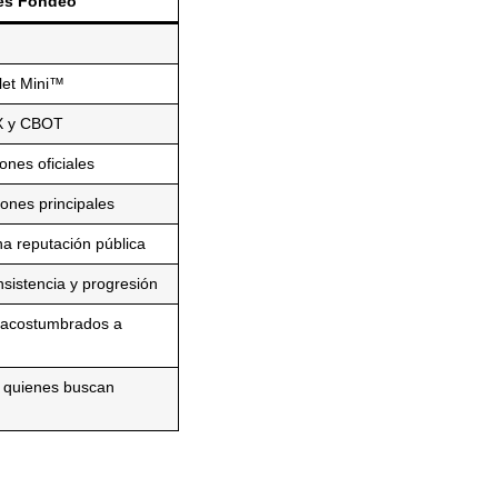
res Fondeo
let Mini™
X y CBOT
ones oficiales
iones principales
na reputación pública
sistencia y progresión
y acostumbrados a
 o quienes buscan