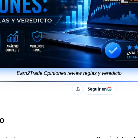
Earn2Trade Opiniones review reglas y veredicto
s
h
Seguir en
Compartir
o