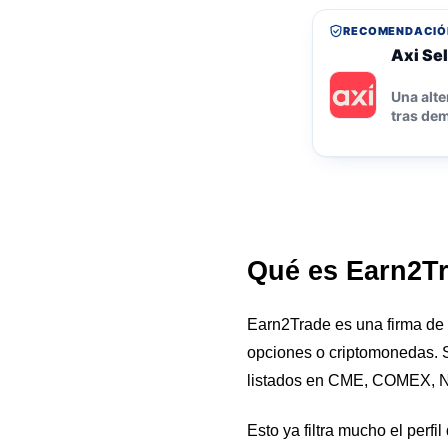
RECOMENDACIÓ
Axi Sel
Una alte
tras dem
Qué es Earn2T
Earn2Trade es una firma de
opciones o criptomonedas. S
listados en CME, COMEX,
Esto ya filtra mucho el perfi