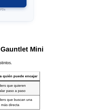
 CFDs
Gauntlet Mini
tintos.
a quién puede encajar
ders que quieren
alar paso a paso
ders que buscan una
a más directa