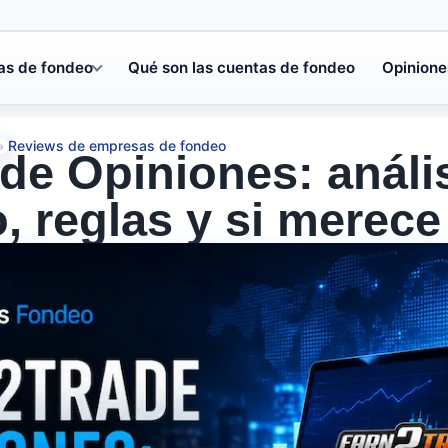
as de fondeo
Qué son las cuentas de fondeo
Opinione
Reviews de empresas de fondeo
»
de Opiniones: análi
, reglas y si merece