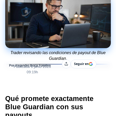
Trader revisando las condiciones de payout de Blue
Guardian.
Seguir en
Compartir
Por Alejandro Borja Fuentes
Publicada
6 junio 2026
09:19h
Qué promete exactamente
Blue Guardian con sus
payouts